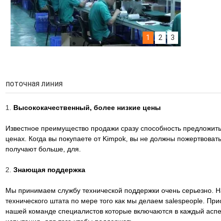
1
2
3
Production line
RF design
RF research
поточная линия
1.
Высококачественный, более низкие цены
Известное преимущество продажи сразу способность предложить 
ценах. Когда вы покупаете от Kimpok, вы не должны пожертвова
получают больше, для.
2.
Знающая поддержка
Мы принимаем службу технической поддержки очень серьезно. На
технического штата по мере того как мы делаем salespeople. При
нашей команде специалистов которые включаются в каждый аспек