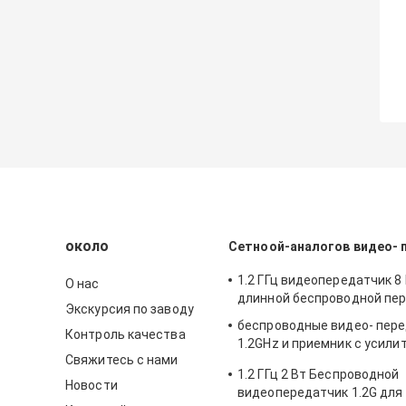
около
Сетноой-аналогов видео- 
1.2 ГГц видеопередатчик 8 
О нас
длинной беспроводной пе
Экскурсия по заводу
беспроводные видео- пер
Контроль качества
1.2GHz и приемник с усили
Свяжитесь с нами
ватт
1.2 ГГц 2 Вт Беспроводной
Новости
видеопередатчик 1.2G для