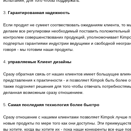
испытания, для того чтобы поддержать.
3.
Гарантированная надежность
Если продукт не сумеет соотвествовать ожиданиям клиента, то м
делаем все регулировки необходимый поставить положительный о
контролем совершенствованих продукций, уполномочивает Kimp
подпертых гарантиями индустрии ведущими и свободной неогра
говоря - мы готовим наши продукты.
4.
управляемые Клиент дизайны
Сразу обратная связь от наших клиентов имеет большущее влиян
представления к практичности - и позволяет Kimpok быть более 
также подгоняет решения для того чтобы отвечать потребностям
деланная возможным сразу отношением.
5.
Самая последняя технология более быстро
Сразу отношение с нашими клиентами позволяет Kimpok лучше по
новые продукты по мере того как они доступны. Эти преимущес
вы хотите, когда вы хотите их - пока наши конкуренты все еще