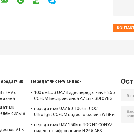
Ост
передатчик
Передатчик FPV видео-
Вт FPV с
100 км LOS UAV Видеопередатчик H.265
редачей
COFDM Беспроводной AV Link SDI CVBS
вход
едатчик
передатчик UAV 60-100km ЛОС
телем силы 8
Ultralight COFDM видео- с силой 5W RF и
H.264
передатчик UAV 150km ЛОС HD COFDM
 дронов VTX
видео- с шифрованием H.265 AES