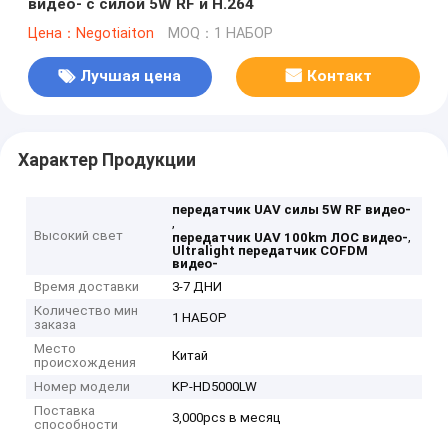
видео- с силой 5W RF и H.264
Цена：Negotiaiton
MOQ：1 НАБОР
Лучшая цена
Контакт
Характер Продукции
передатчик UAV силы 5W RF видео-
,
Высокий свет
,
передатчик UAV 100km ЛОС видео-
Ultralight передатчик COFDM
видео-
Время доставки
3-7 ДНИ
Количество мин
1 НАБОР
заказа
Место
Китай
происхождения
Номер модели
KP-HD5000LW
Поставка
3,000pcs в месяц
способности