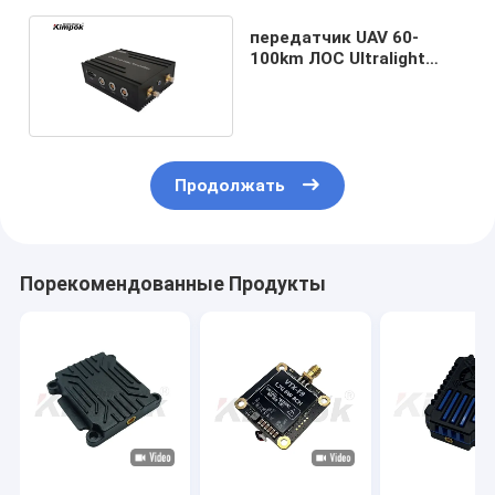
передатчик UAV 60-
100km ЛОС Ultralight
COFDM видео- с силой
5W RF и H.264
Продолжать
Порекомендованные Продукты