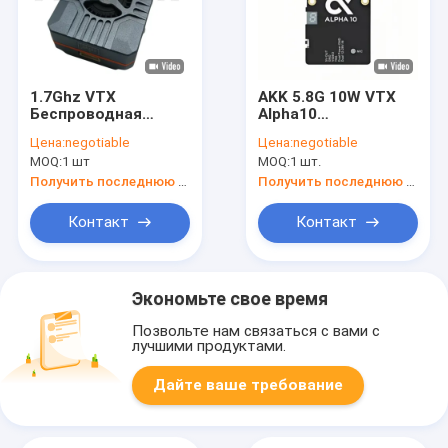
1.7Ghz VTX
AKK 5.8G 10W VTX
Беспроводная
Alpha10
беспилотная
Видеопередатчик
Цена:
negotiable
Цена:
negotiable
аппаратура
Поддержка смарт
MOQ:
1 шт
MOQ:
1 шт.
видеопередатчик
аудио с 80 CH Drone
поддержка IRC
RC аксессуары
Получить последнюю цену
Получить последнюю цену
Tramp Video Link 4W
RF Power VTX
Контакт
Контакт
Экономьте свое время
Позвольте нам связаться с вами с
лучшими продуктами.
Дайте ваше требование