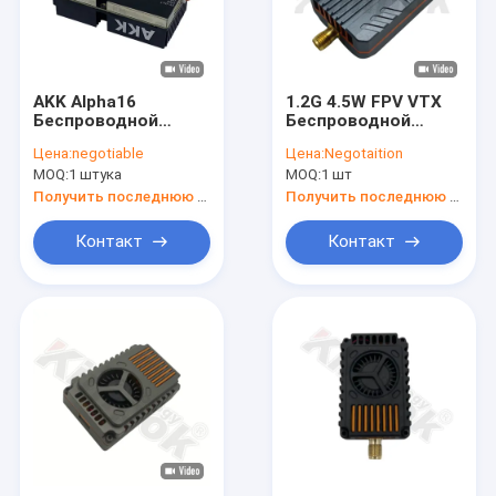
AKK Alpha16
1.2G 4.5W FPV VTX
Беспроводной
Беспроводной
видеопередатчик
видеопередатчик
Цена:
negotiable
Цена:
Negotaition
5.8G 16W FPV VTX
16CH Дальнее
MOQ:
1 штука
MOQ:
1 шт
96CH для передачи
передача FPV RC
изображения с RC
Дрон
Получить последнюю цену
Получить последнюю цену
дрона
Контакт
Контакт
Домой
Продукты
Видеозаписи