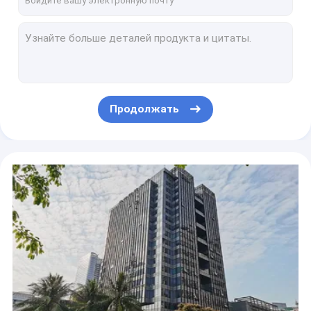
Передатчик 3-5km рюкзака COFDM аудио видео- NLOS с силой RF 5 ватт
8 передатчик каналов COFDM цифров беспроводной видео- с серийным портом для управления PTZ
40 передатчик 30km сигнала ватта тактический военный COFDM беспроводной NLOS
Небольшой видео- передатчик IP COFDM с 2W дуплексным весом локальных сетей 527g
передатчик канала передачи данных локальных сетей 20W, беспроводной передатчик AV и приемник 921600bps
Продолжать
Bi аудио передатчика IP видео- данных COFDM NLOS мобильный дирекционный
Передатчик IP Manpack COFDM беспроводной военный для видео- данных RS232 RS485
Передатчик FDD COFDM беспроводной, долгосрочный приемник передатчика 8.7kg с RJ45
Тактический сильный передатчик беспроводное 100W IP COFDM военный
Передатчик IP FDD COFDM цифровые видео- и OEM приемника 921600bps