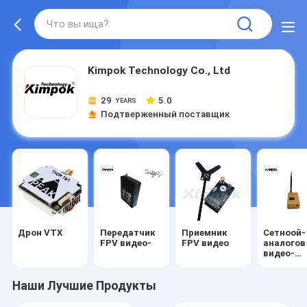
Kimpok Technology Co., Ltd
29
5.0
YEARS
Подтверженный поставщик
Дрон VTX
Передатчик
Приемник
Сетноой-
FPV видео-
FPV видео
аналогов
видео-
передатч
Наши Лучшие Продукты