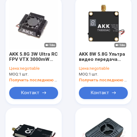
AKK 5.8G 3W Ultra RC
AKK 8W 5.8G Ультра
FPV VTX 3000mW
видео передача
80CH
5.8Ghz беспилотный
Цена:
negotiable
Цена:
negotiable
Дополнительные
видео передатчик
MOQ:
1 шт.
MOQ:
1 шт.
устройства для
8W VTX 96CH
беспилотных
Получить последнюю цену
Получить последнюю цену
летательных
аппаратов с
Контакт
Контакт
дальнобойной
передачей видео