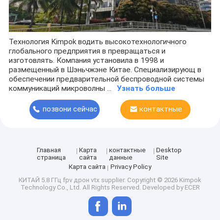
Технология Kimpok водить высокотехнологичного
глобального предприятия в превращаться и
изготовлять. Компания установила в 1998 и
размещенный в Шэньчжэне Китае. Специализирующ в
обеспечении предварительной беспроводной системы
коммуникаций микроволны ...
Узнать больше
позвони сейчас
контактные
данные
Главная
Карта
контактные
Desktop
страница
сайта
данные
Site
Карта сайта
Privacy Policy
КИТАЙ 5.8 ГГц fpv дрон vtx supplier.
Copyright © 2026 Kimpok
Technology Co., Ltd. All Rights Reserved. Developed by
ECER