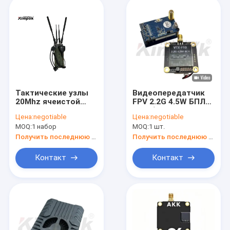
Тактические узлы
Видеопередатчик
20Mhz ячеистой
FPV 2.2G 4.5W БПЛА
сети 32 IP
VTX беспилотный
Цена:
negotiable
Цена:
negotiable
беспроводные для
летательный
MOQ:
1 набор
MOQ:
1 шт.
принуждения
аппарат
Дополнительные
Получить последнюю цену
Получить последнюю цену
принадлежности
Длиннополосный
Контакт
Контакт
беспилотный
летательный
аппарат VTX VRX