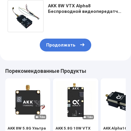
AKK 8W VTX Alpha8
Беспроводной видеопередатчик
80CH 5.8G 8W 5W 3W 1W
Поддержка питания Smart Audio
Продолжать
Порекомендованные Продукты
AKK 8W 5.8G Ультра
AKK 5.8G 10W VTX
AKK Alpha16