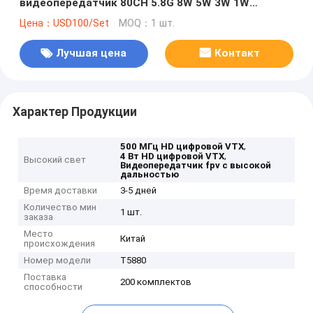
видеопередатчик 80CH 5.8G 8W 5W 3W 1W
Поддержка питания Smart Audio
Цена：USD100/Set
MOQ：1 шт.
Лучшая цена
Контакт
Характер Продукции
,
500 МГц HD цифровой VTX
,
4 Вт HD цифровой VTX
Высокий свет
Видеопередатчик fpv с высокой
дальностью
Время доставки
3-5 дней
Количество мин
1 шт.
заказа
Место
Китай
происхождения
Номер модели
T5880
Поставка
200 комплектов
способности