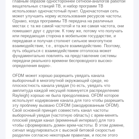
главным образом односторонней сетноой-аналогов работой
вещательных станций ТВ, и набор программ ТВ
использовал одночастотный пункт. Одночастотная сеть
может улучшить норму использования ресурсов частоты.
Однако, когда программы ТВ передача на различных
местах с та же самой частотой и та же самая частота, они
помешают друг с другом. К тому же, потому что получать
или передающая сторона в мобильном государстве, и
передавая и получая столкнет сильное многопутное
взаимодействие, т.е., вторьте взаимодействию. Поэтому,
путь общаться с взаимодействием отголоска может
фундаментально повлиять на представление системы
передачи реального времени беспроводного высоко-
определения видео-.
OFDM может хорошо разрешить увядать канала
выборочный в многопутной окружающей среде, но
плоскостность канала увядая (то есть, увядать что
амплитуда каждой несущей повинуется распределению
Rayleigh) хорошо не была преодолевана. OFDM которое
использует кодирвоание канала для того чтобы разрешить
эту проблему вызвано COFDM (закодированным OFDM).
Свой основной принцип совместить канал частоты
выборочный увядая (частотную область) с врем-менять
плоский увядая канал (временный интервал) для того
чтобы сформировать домен врем-частоты. В этом домене,
сигнал модулироваться с высокой битовой скоростью
разделен согласно некоторым правилам, и после этого