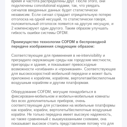
время и частота распределены друг. После этого, они
подключены convolutional кодами, так, что увядать
сигналов введенных данных будет статистически
независим. Если сигнал страдает отрицательную потерю
отголоска на одной несущей, то статистически говоря,
положительный отголосок появится на другую несущую, и
2 компенсируют один другого. Таким образом улучшать
гибкость ошибки системы OFDM.
Преимущество технологии COFDM в беспроводной
передаче изображения следующим образом:
Соответствующее для применения в не-intervisibility и
преградило окружающие среды как городские местности,
пригороды и здания, и показывает превосходные
возможности «огибания» и «проникания». Соответствующее
для высокоскоростной мобильной передачи и может быть
приложено к кораблям, кораблям, вертолетам/беспилотным
воздушным кораблям и другим платформам.
Оборудование COFDM, могущие понадобиться в
фиксированн-мобильном и мобильн-мобильные комнаты
без всех дополнительных приборов, очень
соответствующие для установки на мобильные платформы
как корабли, корабли, вертолеты/беспилотные воздушные
корабли. Не только передача имеет высокую надежность,
но также сравненный с вышеуказанными схемами, она
показывает высокое стоить представление потому что для